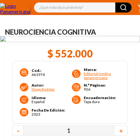
¿Qué estás buscando hoy?
NEUROCIENCIA COGNITIVA
$
552
.
000
Marca
:
Cod.
:
Editorial medica
661974
panamericana
Autor
:
N.° Páginas
:
Diego Redolar
926
Idioma
:
Encuadernación
:
Español
Tapa dura
Fecha De Edición
:
2023
－
＋