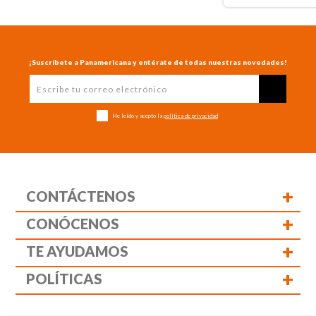
¡Suscríbete a Panamericana y entérate de todas nuestras novedades!
He leído y acepto la
política de privacidad
+
CONTÁCTENOS
+
CONÓCENOS
+
TE AYUDAMOS
+
POLÍTICAS