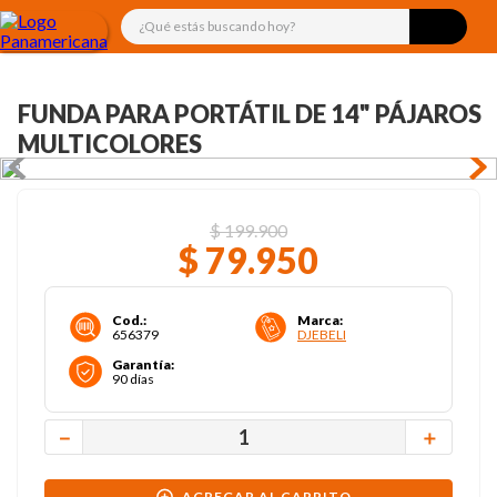
¿Qué estás buscando hoy?
FUNDA PARA PORTÁTIL DE 14" PÁJAROS
MULTICOLORES
$
199
.
900
$
79
.
950
Cod.
:
Marca
:
656379
DJEBELI
Garantía
:
90 días
－
＋
AGREGAR AL CARRITO