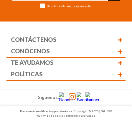
He leído y acepto la
política de privacidad
+
CONTÁCTENOS
+
CONÓCENOS
+
TE AYUDAMOS
+
POLÍTICAS
Siguenos:
Panamericana librería y papelería s.a. Copyright © 2023 | Nit: 830
037 946 | Todos los derechos reservados