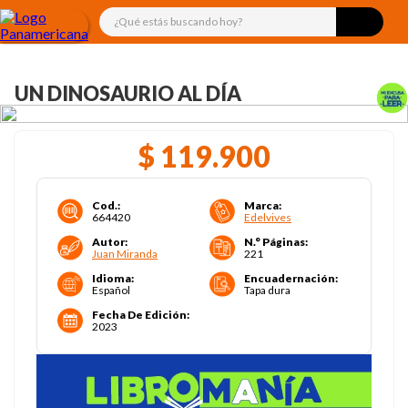
¿Qué estás buscando hoy?
UN DINOSAURIO AL DÍA
$
119
.
900
Cod.
:
Marca
:
664420
Edelvives
Autor
:
N.° Páginas
:
Juan Miranda
221
Idioma
:
Encuadernación
:
Español
Tapa dura
Fecha De Edición
:
2023