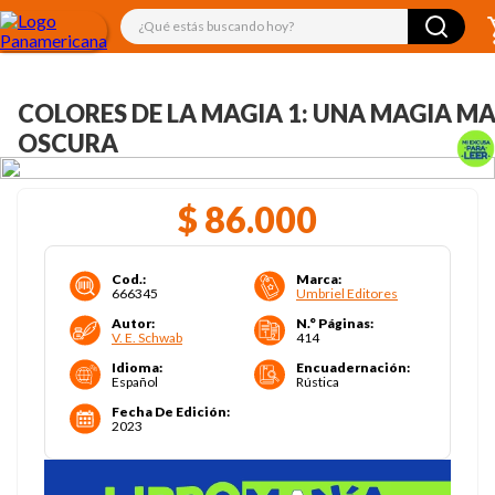
¿Qué estás buscando hoy?
COLORES DE LA MAGIA 1: UNA MAGIA M
OSCURA
$
86
.
000
Cod.
:
Marca
:
666345
Umbriel Editores
Autor
:
N.° Páginas
:
V. E. Schwab
414
Idioma
:
Encuadernación
:
Español
Rústica
Fecha De Edición
:
2023