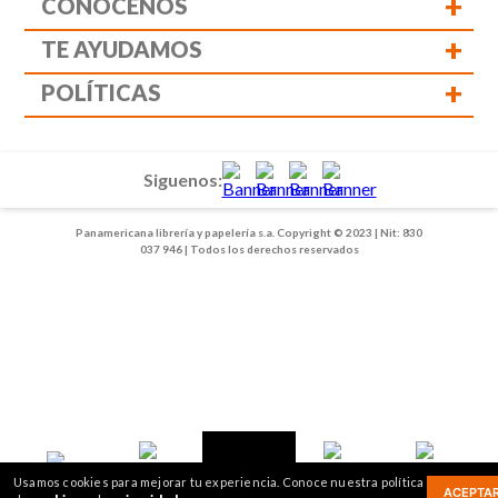
+
CONÓCENOS
+
TE AYUDAMOS
+
POLÍTICAS
Siguenos:
Panamericana librería y papelería s.a. Copyright © 2023 | Nit: 830
037 946 | Todos los derechos reservados
1
2
Usamos cookies para mejorar tu experiencia. Conoce nuestra política
ACEPTA
Inicio