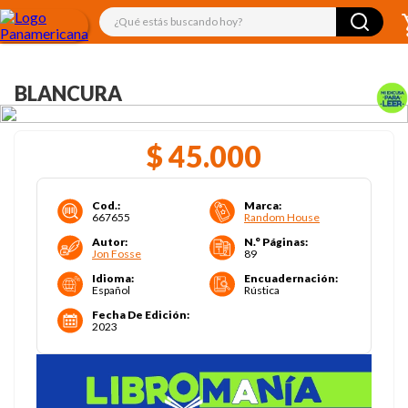
¿Qué estás buscando hoy?
BLANCURA
$
45
.
000
Cod.
:
Marca
:
667655
Random House
Autor
:
N.° Páginas
:
Jon Fosse
89
Idioma
:
Encuadernación
:
Español
Rústica
Fecha De Edición
:
2023