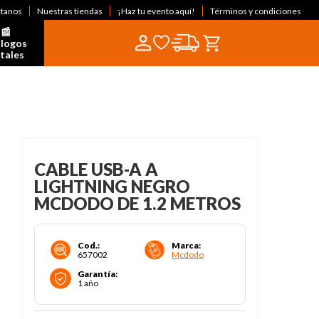
ctanos
Nuestras tiendas
¡Haz tu evento aquí!
Términos y condiciones
📰  
logos 
itales
CABLE USB-A A
LIGHTNING NEGRO
MCDODO DE 1.2 METROS
Cod.
:
Marca
:
657002
Mcdodo
Garantía
:
1 año