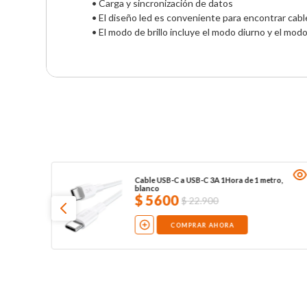
• Carga y sincronización de datos

• El diseño led es conveniente para encontrar cable
• El modo de brillo incluye el modo diurno y el mo
Cable USB-C a USB-C 3A 1Hora de 1 metro,
blanco
$
5600
$
22
.
900
COMPRAR AHORA