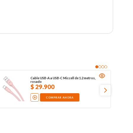
Cable USB-A a USB-C Miccell de 1.2 metros,
rosado
$
29
.
900
COMPRAR AHORA