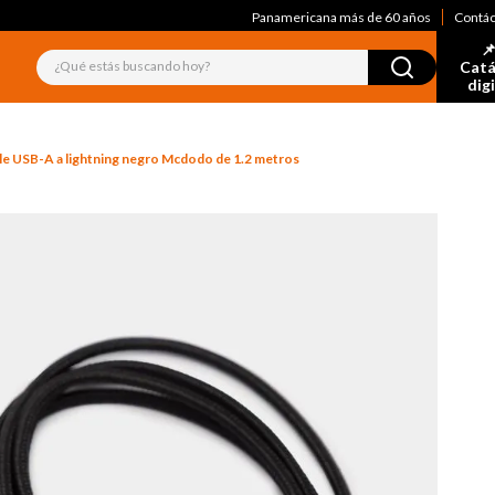
Panamericana más de 60 años
Contá
📌
¿Qué estás buscando hoy?
Catá
dig
le USB-A a lightning negro Mcdodo de 1.2 metros