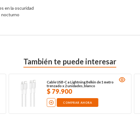
s en la oscuridad

do nocturno
También te puede interesar
Cable USB-C a Lightning Belkin de 1 metro
trenzado x 2 unidades, blanco
$
79
.
900
COMPRAR AHORA