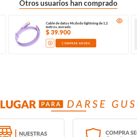
Otros usuarios han comprado
Cable de datos Mcdodo lightning de 1.2
metros, morado
$
39
.
900
COMPRAR AHORA