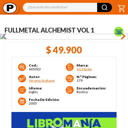
¿Qué estás buscando hoy?
FULLMETAL ALCHEMIST VOL 1
$
49
.
900
Cod.
:
Marca
:
665022
Viz Media
Autor
:
N.° Páginas
:
Hiromu Arakawa
179
Idioma
:
Encuadernación
:
Inglés
Rústica
Fecha De Edición
:
2005