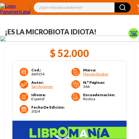
¿Qué estás buscando hoy?
¡ES LA MICROBIOTA IDIOTA!
$
52
.
000
Cod.
:
Marca
:
669154
Planeta Booket
Autor
:
N.° Páginas
:
Sari Arponen
366
Idioma
:
Encuadernación
:
Español
Rústica
Fecha De Edición
:
2024