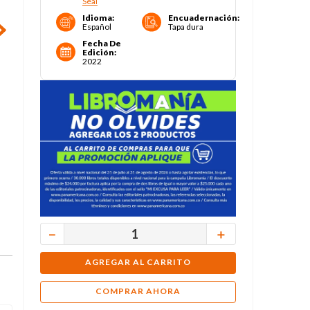
Seal
Idioma
:
Encuadernación
:
Español
Tapa dura
Fecha De
Edición
:
2022
－
＋
AGREGAR AL CARRITO
COMPRAR AHORA