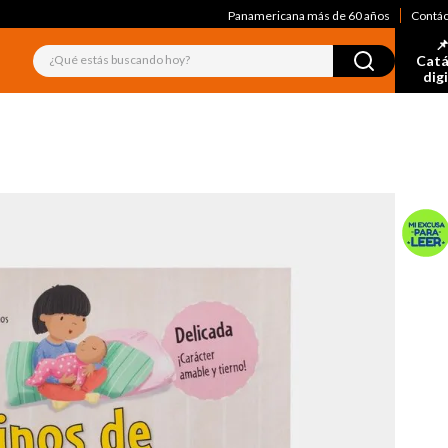
Panamericana más de 60 años
Contá
📌
¿Qué estás buscando hoy?
Catá
dig