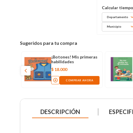
Departamento
Municipio
Sugeridos para tu compra
¡Botones! Mis primeras
habilidades
$
18
.
000
COMPRAR AHORA
DESCRIPCIÓN
ESPECIF