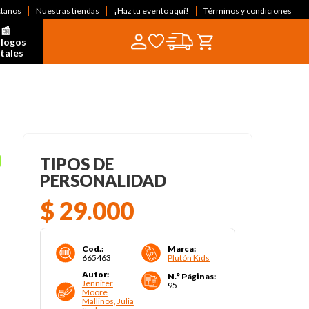
ctanos
Nuestras tiendas
¡Haz tu evento aquí!
Términos y condiciones
📰  
logos 
itales
TIPOS DE
PERSONALIDAD
$
29
.
000
Cod.
:
Marca
:
665463
Plutón Kids
Autor
:
N.° Páginas
:
Jennifer
95
Moore
Mallinos, Julia