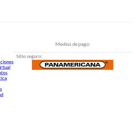
Medios de pago:
Sitio seguro:
ciones
rtual
atos
tica
s
ad