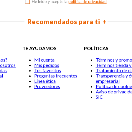
10
.
biblia
He leído y acepto la
política de privacidad
Recomendados para ti
TE AYUDAMOS
POLÍTICAS
mos?
Mi cuenta
Términos y promo
nosotros
Mis pedidos
Términos tienda vi
ndas
Tus favoritos
Tratamiento de d
al
Preguntas frecuentes
Transparencia y é
Línea ética
empresarial
Proveedores
Política de cookie
Aviso de privacid
SIC