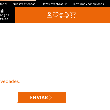
ctanos
Nuestras tiendas
¡Haz tu evento aquí!
Términos y condiciones
📰  
logos 
itales
ovedades!
ENVIAR