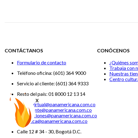
CONTÁCTANOS
CONÓCENOS
Formulario de contacto
¿Quiénes so
Trabaja con 
Teléfono oficina: (601) 364 9000
Nuestras tie
Centro cultur
Servicio al cliente: (601) 364 9333
Resto del país: 01 8000 12 13 14
x
Tiendavirtual@panamericana.com.co
Servicliente@panamericana.com.co
notificaciones@panamericana.com.co
lineaetica@panamericana.com.co
Calle 12 # 34 - 30, Bogotá D.C.