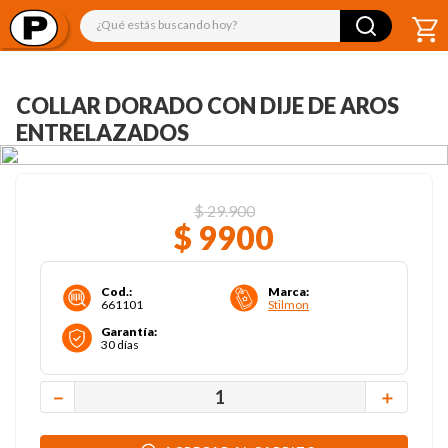
¿Qué estás buscando hoy?
COLLAR DORADO CON DIJE DE AROS
ENTRELAZADOS
$
29
.
900
$
9900
Cod.
:
Marca
:
661101
Stilmon
Garantía
:
30 días
－
＋