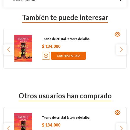
También te puede interesar
Trono de cristal 8: torre del alba
$
134
.
000
COMPRAR AHORA
Otros usuarios han comprado
Trono de cristal 8: torre del alba
$
134
.
000