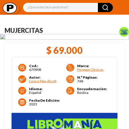
¿Qué estás buscando hoy?
MUJERCITAS
$
69
.
000
Cod.
:
Marca
:
670908
Penguin Clásicos
Autor
:
N.° Páginas
:
Louise May Alcott
768
Idioma
:
Encuadernación
:
Español
Rústica
Fecha De Edición
:
2023