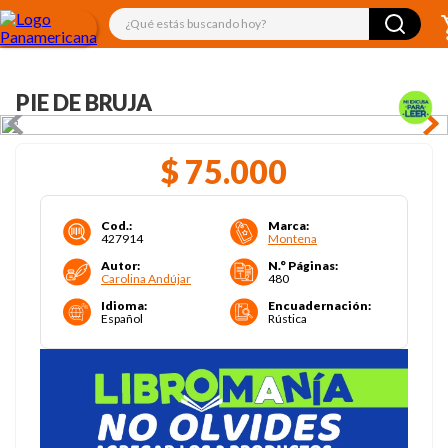
¿Qué estás buscando hoy?
PIE DE BRUJA
$
75
.
000
Cod.
:
Marca
:
427914
Montena
Autor
:
N.° Páginas
:
Carolina Andújar
480
Idioma
:
Encuadernación
:
Español
Rústica