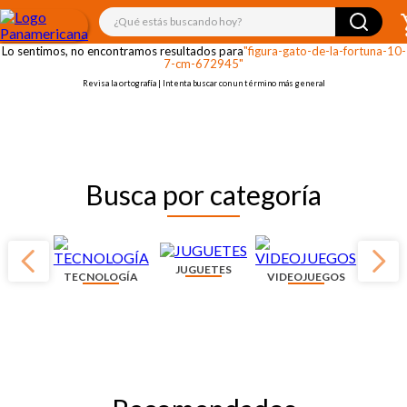
¡OOPS!
¿Qué estás buscando hoy?
Lo sentimos, no encontramos resultados para
"figura-gato-de-la-fortuna-10-
7-cm-672945"
Revisa la ortografía | Intenta buscar con un término más general
Busca por categoría
JUGUETES
TECNOLOGÍA
VIDEOJUEGOS