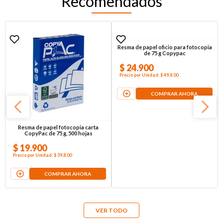
Recomendados
Resma de papel fotocopia carta
Resma de papel oficio para fotocopia
CopyPac de 75 g, 500 hojas
de 75 g Copypac
$
19
.
900
$
24
.
900
Precio por
Unidad
:
$ 39,8
.00
Precio por
Unidad
:
$ 49,8
.00
COMPRAR AHORA
COMPRAR AHORA
VER TODO