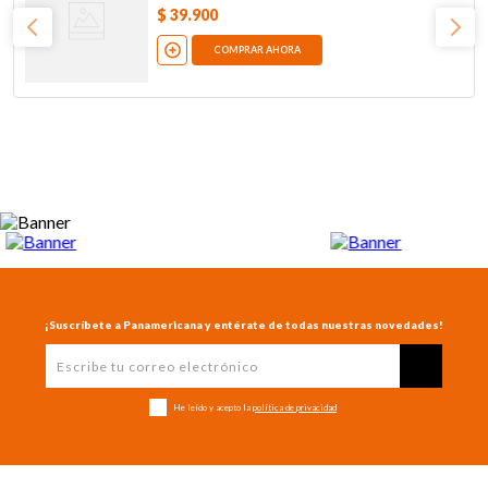
$
39
.
900
COMPRAR AHORA
¡Suscríbete a Panamericana y entérate de todas nuestras novedades!
He leído y acepto la
política de privacidad