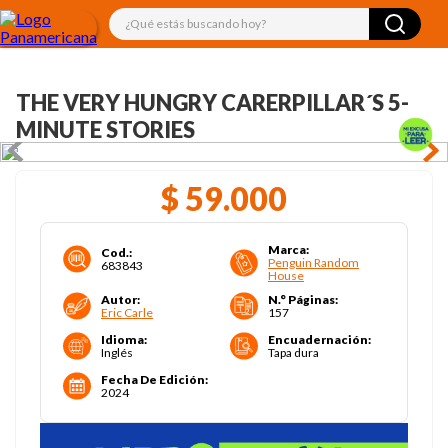
¿Qué estás buscando hoy?
THE VERY HUNGRY CARERPILLAR´S 5-
MINUTE STORIES
$
59
.
000
Marca
:
Cod.
:
Penguin Random
683843
House
Autor
:
N.° Páginas
:
Eric Carle
157
Idioma
:
Encuadernación
:
Inglés
Tapa dura
Fecha De Edición
:
2024