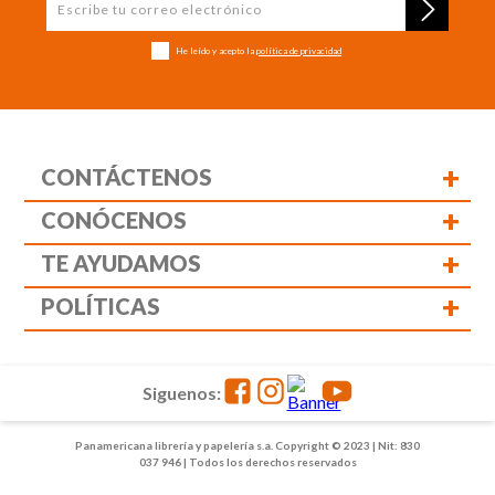
He leído y acepto la
política de privacidad
+
CONTÁCTENOS
+
CONÓCENOS
+
TE AYUDAMOS
+
POLÍTICAS
Siguenos:
Panamericana librería y papelería s.a. Copyright © 2023 | Nit: 830
037 946 | Todos los derechos reservados