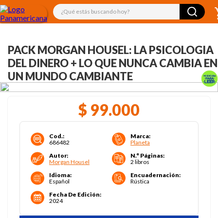
¿Qué estás buscando hoy?
PACK MORGAN HOUSEL: LA PSICOLOGIA
DEL DINERO + LO QUE NUNCA CAMBIA EN
UN MUNDO CAMBIANTE
$
99
.
000
Cod.
:
Marca
:
686482
Planeta
Autor
:
N.° Páginas
:
Morgan Housel
2 libros
Idioma
:
Encuadernación
:
Español
Rústica
Fecha De Edición
:
2024