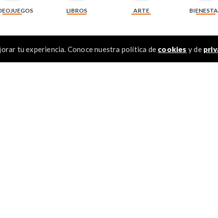
DEOJUEGOS
LIBROS
ARTE
BIENEST
orar tu experiencia. Conoce nuestra política de
cookies
y de
priv
Recomendados
TÉR
1
.
2
.
3
.
4
.
5
.
6
.
otocopia de 75 g
Pila alcalina Duracell AA x 4 unidades + 2
Pila alcalina D