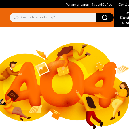
Panamericana más de 60 años
Contá
📌
¿Qué estás buscando hoy?
Catá
dig