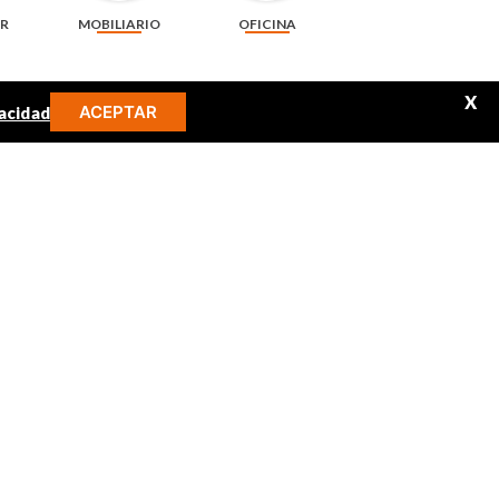
AR
MOBILIARIO
OFICINA
X
ACEPTAR
acidad
MINOS MÁS BUSCADOS
libro
audifonos
juguetes
audio
mickey
rompecabezas
uracell AAA x 4 unidades + 2
Llavero de 6.5 cm arcoíris, pompón y cascabel