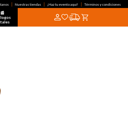
ctanos
Nuestras tiendas
¡Haz tu evento aquí!
Términos y condiciones
📰  
logos 
itales