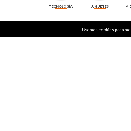
TECNOLOGÍA
JUGUETES
VI
Usamos cookies para mej
Resma de papel fotocopia carta CopyPac de
Resma de papel oficio para f