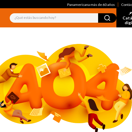
Panamericana más de 60 años
Contá
📌
¿Qué estás buscando hoy?
Catá
dig