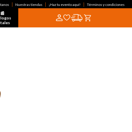
ctanos
Nuestras tiendas
¡Haz tu evento aquí!
Términos y condiciones
📰  
logos 
itales