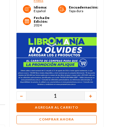
Friess
Idioma
:
Encuadernación
:
Español
Tapa dura
Fecha De
Edición
:
2024
－
＋
AGREGAR AL CARRITO
COMPRAR AHORA