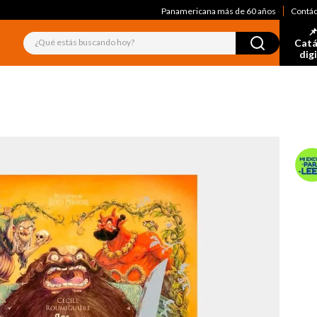
Panamericana más de 60 años
Contá
📌
¿Qué estás buscando hoy?
Catá
dig