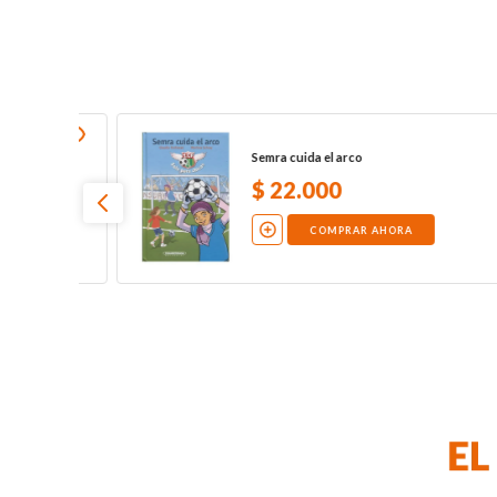
La atractiva verdad sobre el magnetismo
$
18
.
000
COMPRAR AHORA