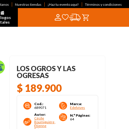
ctanos
Nuestras tiendas
¡Haz tu evento aquí!
Términos y condiciones
📰  
logos 
itales
LOS OGROS Y LAS
OGRESAS
$
189
.
900
Cod.
:
Marca
:
689071
Edelvives
Autor
:
N.° Páginas
:
Cécile
64
Roumiguière ,
Étienne