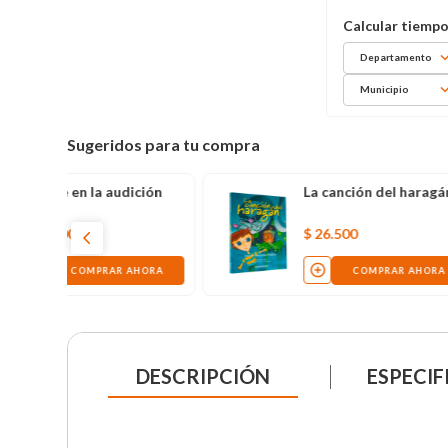
Departamento
Municipio
Sugeridos para tu compra
El espacio entre tú y yo
$
110
.
000
COMPRAR AHORA
DESCRIPCIÓN
ESPECIF