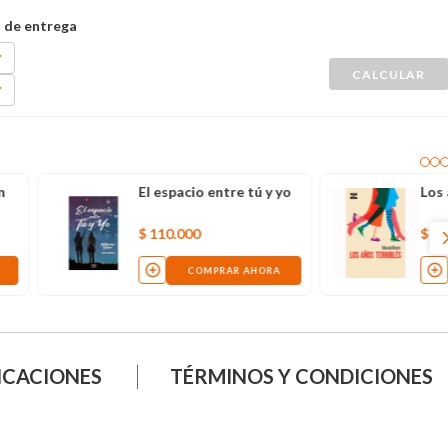
Los años terribles
Una isla llamada Luna
$
43
.
900
$
19
.
000
COMPRAR AHORA
COMPRAR AHORA
ICACIONES
TÉRMINOS Y CONDICIONES