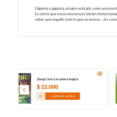
Gigante o giganta, el ogro está ahí, como una mont
Es cierto que estos monstruos tienen forma human
saber que engulle todo lo que se mueve… ¡Es como
La isla del tesoro
$
17
.
000
COMPRAR AHORA