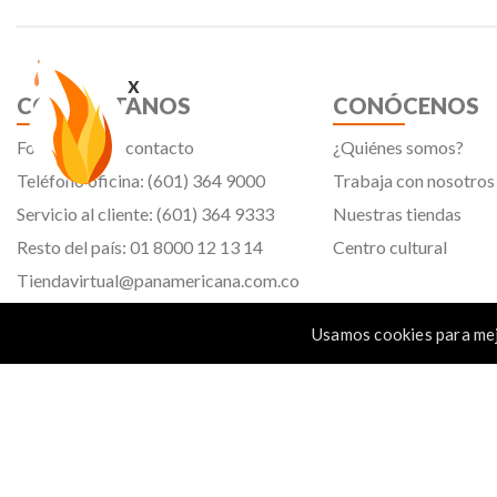
x
CONTÁCTANOS
CONÓCENOS
Formulario de contacto
¿Quiénes somos?
Teléfono oficina: (601) 364 9000
Trabaja con nosotros
Servicio al cliente: (601) 364 9333
Nuestras tiendas
Resto del país: 01 8000 12 13 14
Centro cultural
Tiendavirtual@panamericana.com.co
Servicliente@panamericana.com.co
Usamos cookies para mej
notificaciones@panamericana.com.co
Calle 12 # 34 - 30, Bogotá D.C.
Panamericana librería y papelería s.a. Copyright © 2023 | Nit: 830 037 946 |