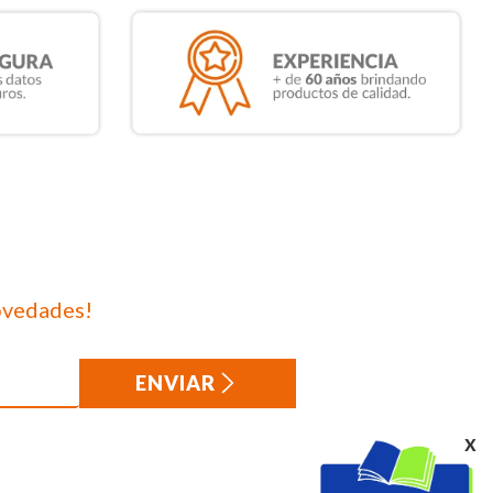
ovedades!
ENVIAR
x