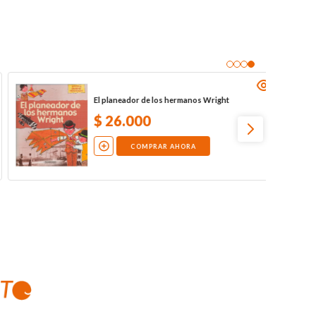
Con las bases llenas
$
26
.
500
COMPRAR AHORA