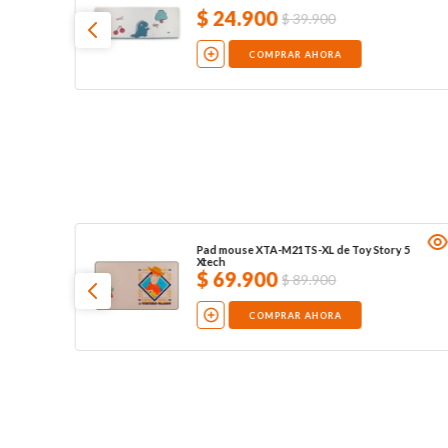
$
24
.
900
$
39
.
900
COMPRAR AHORA
Pad mouse XTA-M21TS-XL de Toy Story 5
Xtech
$
69
.
900
$
89
.
900
COMPRAR AHORA