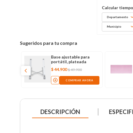
Departamento
Municipio
Sugeridos para tu compra
soporte
Base ajustable para
el,
portátil, plateada
$
44
.
900
$
49
.
900
AHORA
COMPRAR AHORA
DESCRIPCIÓN
ESPECIF