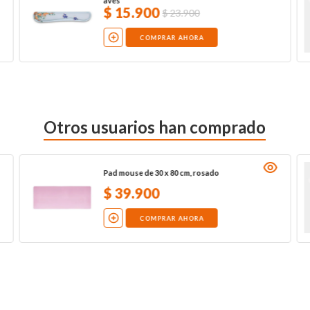
aves
$
15
.
900
$
23
.
900
COMPRAR AHORA
Otros usuarios han comprado
Pad mouse de 30 x 80 cm, rosado
$
39
.
900
COMPRAR AHORA