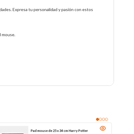
edades. Expresa tu personalidad y pasión con estos 
l mouse.

Pad mouse de 25 x 34 cm Harry Potter