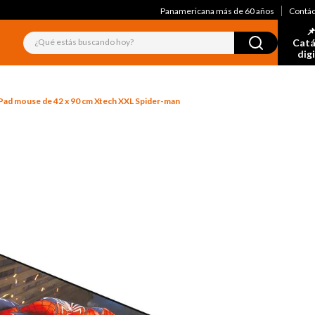
Panamericana más de 60 años
Contá
📌
¿Qué estás buscando hoy?
Catá
dig
Pad mouse de 42 x 90 cm Xtech XXL Spider-man