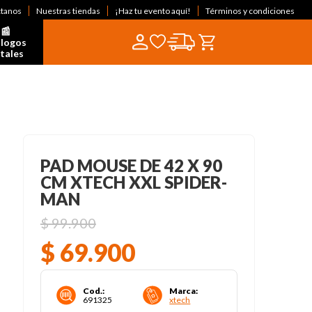
ctanos
Nuestras tiendas
¡Haz tu evento aquí!
Términos y condiciones
📰  
logos 
itales
PAD MOUSE DE 42 X 90
CM XTECH XXL SPIDER-
MAN
$
99
.
900
$
69
.
900
Cod.
:
Marca
:
691325
xtech