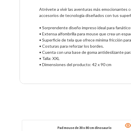
Atrévete a vivir las aventuras más emocionantes co
accesorios de tecnología diseñados con tus superh
• Sorprendente diseño impreso ideal para fanáticos
• Extensa alfombrilla para mouse que crea un espac
• Superficie de tela que ofrece mínima fricción par
• Costuras para reforzar los bordes.

• Cuenta con una base de goma antideslizante para 
• Talla: XXL

• Dimensiones del producto: 42 x 90 cm
Pad mouse de 30 x 80 cm dinosaurio