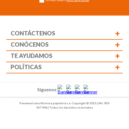
He leído y acepto la
política de privacidad
+
CONTÁCTENOS
+
CONÓCENOS
+
TE AYUDAMOS
+
POLÍTICAS
Siguenos:
Panamericana librería y papelería s.a. Copyright © 2023 | Nit: 830
037 946 | Todos los derechos reservados