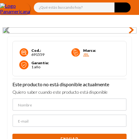
¿Qué estás buscando hoy?
Cod.
:
Marca
:
691559
JBL
Garantía
:
1 año
Este producto no está disponible actualmente
Quiero saber cuando este producto está disponible
ENVIAR