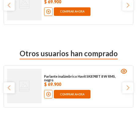
$
69
.
900
COMPRAR AHORA
Otros usuarios han comprado
Parlante inalámbrico Havit SK874BT 8 W RMS,
negro
$
69
.
900
COMPRAR AHORA