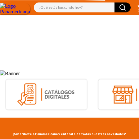
¿Qué estás buscando hoy?
TÉRMINOS MÁS BUSCADOS
1
.
libro
2
.
audifonos
3
.
juguetes
4
.
audio
5
.
mickey
6
.
rompecabezas
7
.
marcadores
8
.
cuadernos
9
.
kiut
10
.
biblia
¡Suscríbete a Panamericana y entérate de todas nuestras novedades!