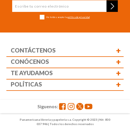
He leído y acepto la
política de privacidad
+
CONTÁCTENOS
+
CONÓCENOS
+
TE AYUDAMOS
+
POLÍTICAS
Siguenos:
Panamericana librería y papelería s.a. Copyright © 2023 | Nit: 830
037 946 | Todos los derechos reservados