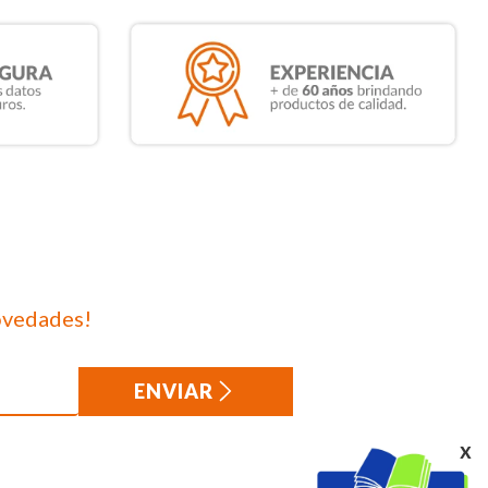
ovedades!
ENVIAR
x