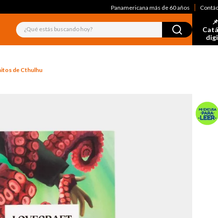
Panamericana más de 60 años
Contá
📌
¿Qué estás buscando hoy?
Catá
dig
itos de Cthulhu