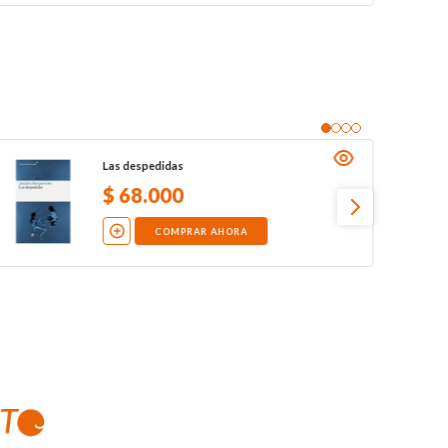
Las despedidas
$
68
.
000
COMPRAR AHORA