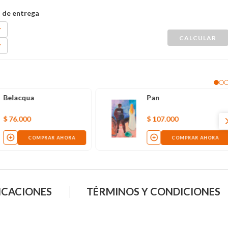
Belacqua
Pan
$
76
.
000
$
107
.
000
COMPRAR AHORA
COMPRAR AHORA
ICACIONES
TÉRMINOS Y CONDICIONES