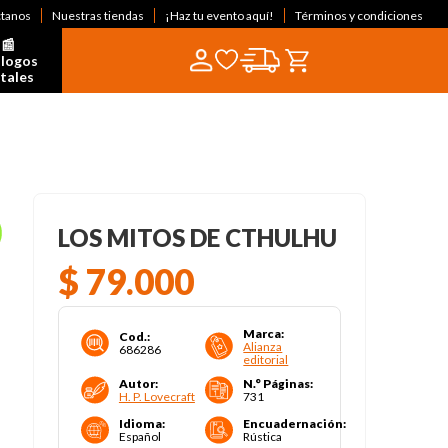
ctanos
Nuestras tiendas
¡Haz tu evento aquí!
Términos y condiciones
📰  
logos 
itales
LOS MITOS DE CTHULHU
$
79
.
000
Marca
:
Cod.
:
Alianza
686286
editorial
Autor
:
N.° Páginas
:
H. P. Lovecraft
731
Idioma
:
Encuadernación
:
Español
Rústica