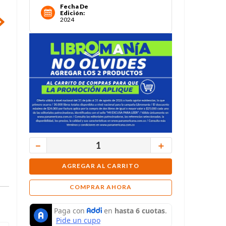
Fecha De
Edición
:
2024
－
＋
AGREGAR AL CARRITO
COMPRAR AHORA