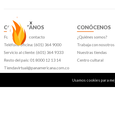
x
CONTÁCTANOS
CONÓCENOS
Formulario de contacto
¿Quiénes somos?
Teléfono oficina: (601) 364 9000
Trabaja con nosotros
Servicio al cliente: (601) 364 9333
Nuestras tiendas
Resto del país: 01 8000 12 13 14
Centro cultural
Tiendavirtual@panamericana.com.co
Servicliente@panamericana.com.co
Usamos cookies para mej
notificaciones@panamericana.com.co
Calle 12 # 34 - 30, Bogotá D.C.