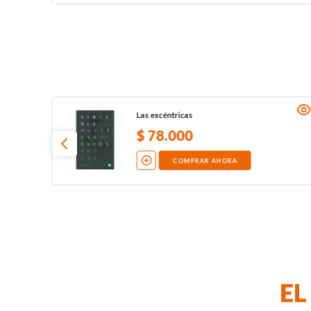
Las excéntricas
$
78
.
000
COMPRAR AHORA