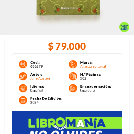
$
79
.
000
Cod.
:
Marca
:
686279
Alianza editorial
Autor
:
N.° Páginas
:
Jane Austen
502
Idioma
:
Encuadernación
:
Español
tapa dura
Fecha De Edición
:
2024