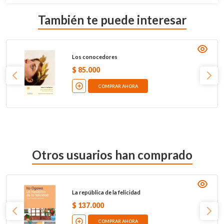
También te puede interesar
Los conocedores
$
85
.
000
COMPRAR AHORA
Otros usuarios han comprado
La república de la felicidad
$
137
.
000
COMPRAR AHORA