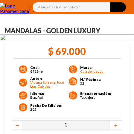
¿Qué estás buscando hoy?
MANDALAS - GOLDEN LUXURY
$
69
.
000
Cod.
:
Marca
:
691846
Caja de juegos
Autor
:
N.° Páginas
:
Viviana Barrera, José
52
Luis Cubides
Idioma
:
Encuadernación
:
Español
Tapa dura
Fecha De Edición
:
2024
－
＋