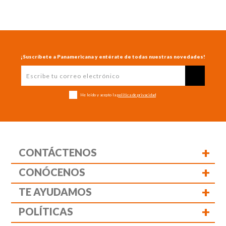
¡Suscríbete a Panamericana y entérate de todas nuestras novedades!
He leído y acepto la
política de privacidad
+
CONTÁCTENOS
+
CONÓCENOS
+
TE AYUDAMOS
+
POLÍTICAS