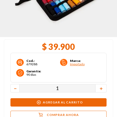
$
39
.
900
Cod.
:
Marca
:
679288
Importado
Garantía
:
90 días
－
＋
AGREGAR AL CARRITO
COMPRAR AHORA