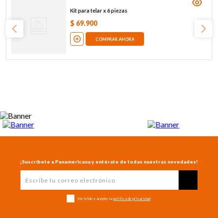
Kit para telar x 6 piezas
$
69
.
900
COMPRAR AHORA
¡Suscríbete a Panamericana y entérate de todas nuestras novedades!
He leído y acepto la
política de privacidad