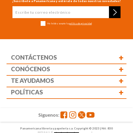
¡Suscríbete a Panamericana y entérate de todas nuestras novedades!
He leído y acepto la
política de privacidad
+
CONTÁCTENOS
+
CONÓCENOS
+
TE AYUDAMOS
+
POLÍTICAS
Siguenos:
Panamericana librería y papelería s.a. Copyright © 2023 | Nit: 830
037 946 | Todos los derechos reservados