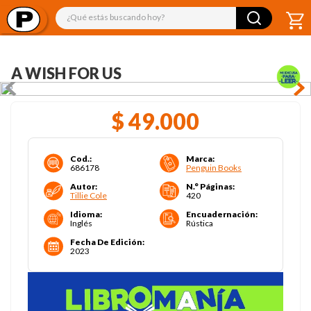
¿Qué estás buscando hoy?
A WISH FOR US
$
49
.
000
Cod.
:
Marca
:
686178
Penguin Books
Autor
:
N.° Páginas
:
Tillie Cole
420
Idioma
:
Encuadernación
:
Inglés
Rústica
Fecha De Edición
:
2023