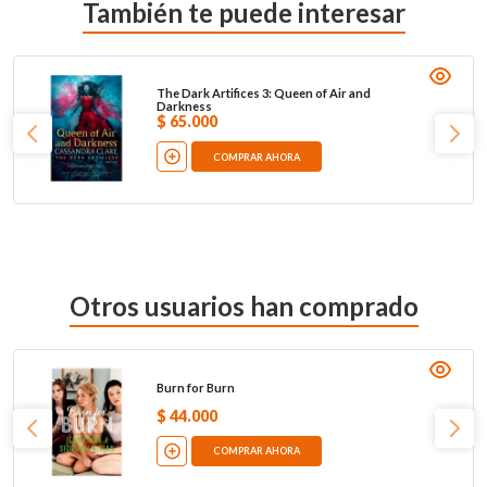
También te puede interesar
The Dark Artifices 3: Queen of Air and
Darkness
$
65
.
000
COMPRAR AHORA
Otros usuarios han comprado
Burn for Burn
$
44
.
000
COMPRAR AHORA