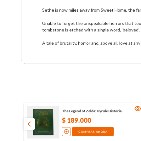
Sethe is now miles away from Sweet Home, the far
Unable to forget the unspeakable horrors that too
tombstone is etched with a single word, ‘beloved’.

A tale of brutality, horror and, above all, love at 
The Legend of Zelda: Hyrule Historia
$
189
.
000
COMPRAR AHORA