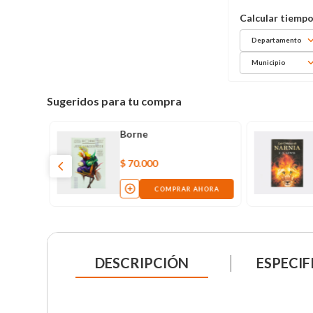
Departamento
Municipio
Sugeridos para tu compra
e
Borne
$
70
.
000
AHORA
COMPRAR AHORA
DESCRIPCIÓN
ESPECIF