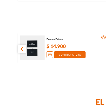
Femme Fatale
$
14
.
900
COMPRAR AHORA