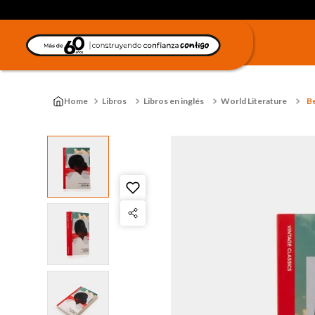
Libros
Libros en inglés
World Literature
B