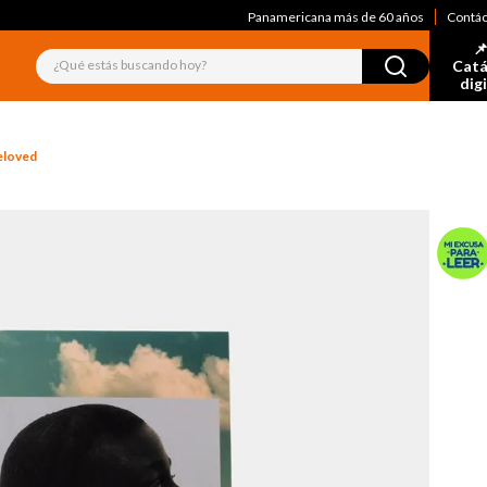
Panamericana más de 60 años
Contá
📌
¿Qué estás buscando hoy?
Catá
dig
eloved