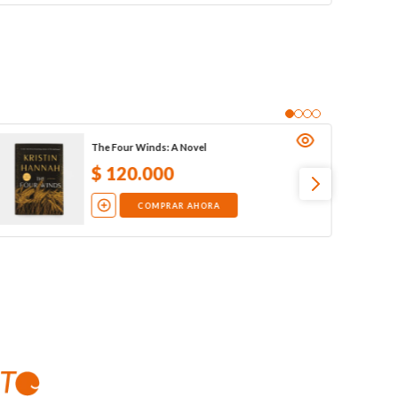
The Four Winds: A Novel
$
120
.
000
COMPRAR AHORA