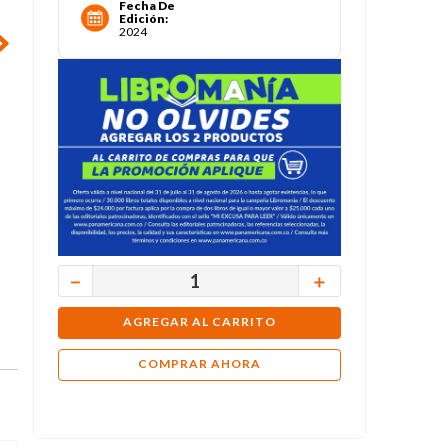
Fecha De
Edición
:
2024
－
＋
AGREGAR AL CARRITO
COMPRAR AHORA