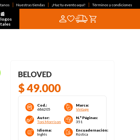
ctanos
Nuestras tiendas
¡Haz tu evento aquí!
Términos y condiciones
📰  
logos 
itales
BELOVED
$
49
.
000
Cod.
:
Marca
:
686205
Vintage
Autor
:
N.° Páginas
:
Toni Morrison
351
Idioma
:
Encuadernación
:
Inglés
Rústica