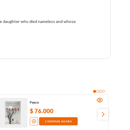
 the daughter who died nameless and whose 
Peace
$
76
.
000
COMPRAR AHORA