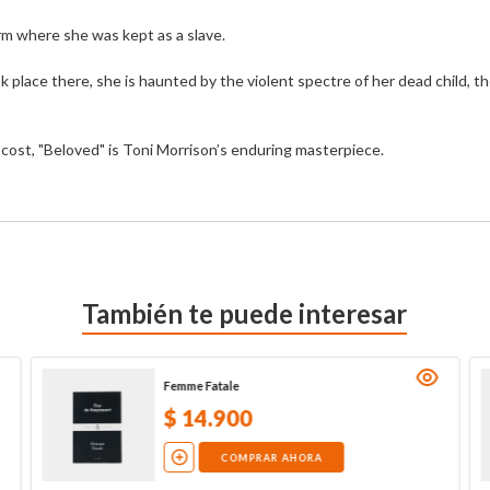
m where she was kept as a slave.

k place there, she is haunted by the violent spectre of her dead child,
any cost, "Beloved" is Toni Morrison’s enduring masterpiece.
También te puede interesar
Femme Fatale
$
14
.
900
COMPRAR AHORA