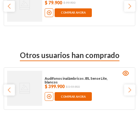
$
79
.
900
$
99
.
900
COMPRAR AHORA
Otros usuarios han comprado
Audífonos inalámbricos JBL Sense Lite,
blancos
$
399
.
900
$
549
.
900
COMPRAR AHORA