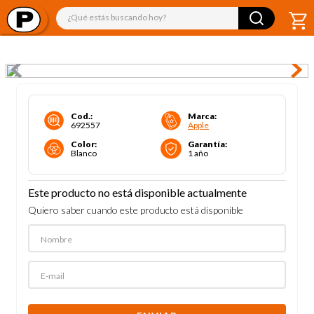
¿Qué estás buscando hoy?
Cod.
:
Marca
:
692557
Apple
Color
:
Garantía
:
Blanco
1 año
Este producto no está disponible actualmente
Quiero saber cuando este producto está disponible