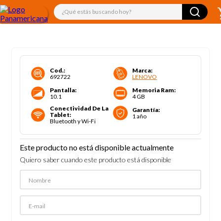
¿Qué estás buscando hoy?
Cod.
:
Marca
:
692722
LENOVO
Pantalla
:
Memoria Ram
:
10.1
4 GB
Conectividad De La
Garantía
:
Tablet
:
1 año
Bluetooth y Wi-Fi
Este producto no está disponible actualmente
Quiero saber cuando este producto está disponible