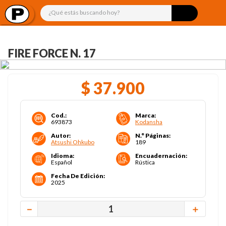
¿Qué estás buscando hoy?
FIRE FORCE N. 17
$
37
.
900
Cod.
:
Marca
:
693873
Kodansha
Autor
:
N.° Páginas
:
Atsushi Ohkubo
189
Idioma
:
Encuadernación
:
Español
Rústica
Fecha De Edición
:
2025
－
＋