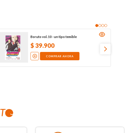
Boruto vol. 10 - un tipo temible
$
39
.
900
COMPRAR AHORA