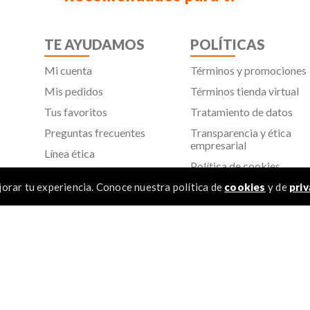
TE AYUDAMOS
POLÍTICAS
Mi cuenta
Términos y promociones
Mis pedidos
Términos tienda virtual
Tus favoritos
Tratamiento de datos
Preguntas frecuentes
Transparencia y ética
empresarial
Línea ética
Política de cookies
Proveedores
Aviso de privacidad
orar tu experiencia. Conoce nuestra política de
cookies
y de
priv
SIC
TÉR
 Todos los derechos reservados
1
.