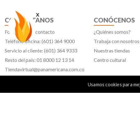
x
CONTÁCTANOS
CONÓCENOS
Formulario de contacto
¿Quiénes somos?
Teléfono oficina: (601) 364 9000
Trabaja con nosotros
Servicio al cliente: (601) 364 9333
Nuestras tiendas
Resto del país: 01 8000 12 13 14
Centro cultural
Tiendavirtual@panamericana.com.co
Servicliente@panamericana.com.co
Usamos cookies para mej
notificaciones@panamericana.com.co
Calle 12 # 34 - 30, Bogotá D.C.
Panamericana librería y papelería s.a. Copyright © 2023 | Nit: 830 037 946 |