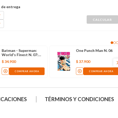
Batman - Superman:
One Punch Man N. 06
World's Finest N. 07:
Presentando a Boy
$
34
.
900
$
37
.
900
Thunder
COMPRAR AHORA
COMPRAR AHORA
ICACIONES
TÉRMINOS Y CONDICIONES