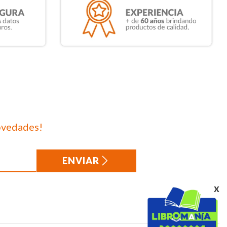
ovedades!
ENVIAR
x