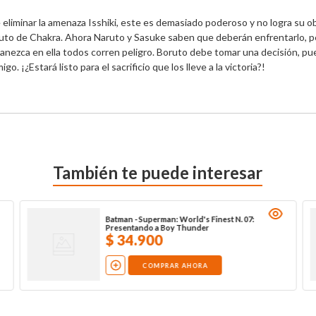
 eliminar la amenaza Isshiki, este es demasiado poderoso y no logra su ob
ruto de Chakra. Ahora Naruto y Sasuke saben que deberán enfrentarlo, pe
nezca en ella todos corren peligro. Boruto debe tomar una decisión, pue
. ¡¿Estará listo para el sacrificio que los lleve a la victoria?!
También te puede interesar
Batman - Superman: World's Finest N. 07:
Presentando a Boy Thunder
$
34
.
900
COMPRAR AHORA