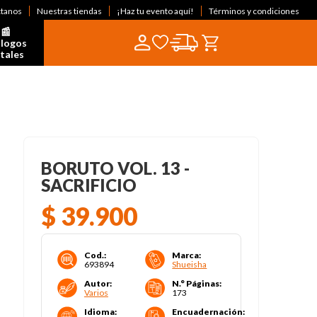
ctanos
Nuestras tiendas
¡Haz tu evento aquí!
Términos y condiciones
📰  
logos 
itales
BORUTO VOL. 13 -
SACRIFICIO
$
39
.
900
Cod.
:
Marca
:
693894
Shueisha
Autor
:
N.° Páginas
:
Varios
173
Idioma
:
Encuadernación
: