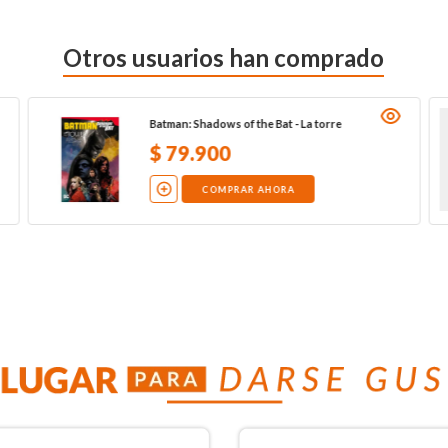
Otros usuarios han comprado
Batman: Shadows of the Bat - La torre
$
79
.
900
COMPRAR AHORA