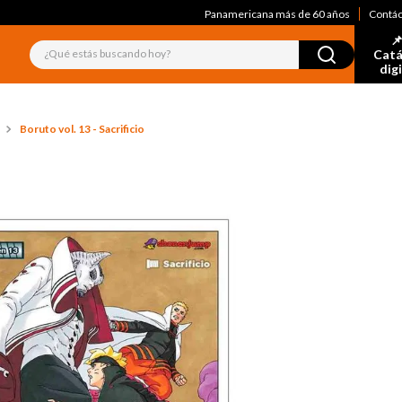
Panamericana más de 60 años
Contá
📌
¿Qué estás buscando hoy?
Catá
dig
Boruto vol. 13 - Sacrificio