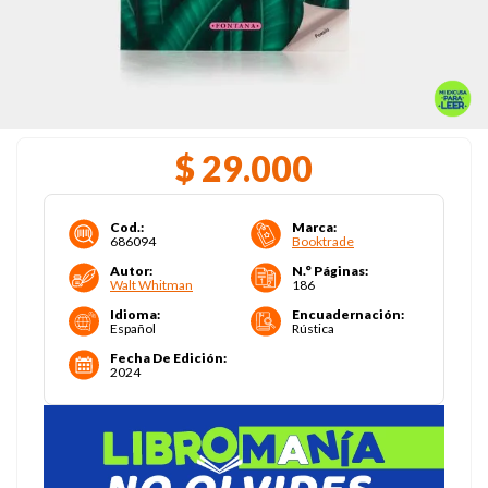
$
29
.
000
Cod.
:
Marca
:
686094
Booktrade
Autor
:
N.° Páginas
:
Walt Whitman
186
Idioma
:
Encuadernación
:
Español
Rústica
Fecha De Edición
:
2024