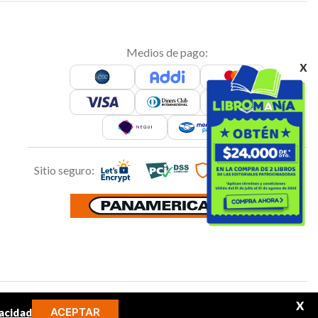
Medios de pago:
x
Sitio seguro:
Síguenos en:
X
ACEPTAR
acidad