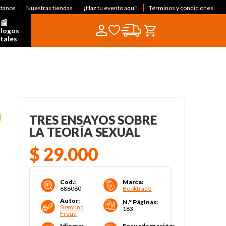
ctanos
Nuestras tiendas
¡Haz tu evento aquí!
Términos y condiciones
📰  
logos 
itales
TRES ENSAYOS SOBRE
LA TEORÍA SEXUAL
$
29
.
000
Cod.
:
Marca
:
686080
Booktrade
Autor
:
N.° Páginas
:
Sigmund
183
Freud
Idioma
:
Encuadernación
: