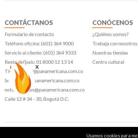
CONTÁCTANOS
CONÓCENOS
Formulario de contacto
¿Quiénes somos?
Teléfono oficina: (601) 364 9000
Trabaja con nosotros
Servicio al cliente: (601) 364 9333
Nuestras tiendas
Resto del país: 01 8000 12 13 14
Centro cultural
x
Tiendavirtual@panamericana.com.co
Servicliente@panamericana.com.co
notificaciones@panamericana.com.co
Calle 12 # 34 - 30, Bogotá D.C.
Panamericana librería y papelería s.a. Copyright © 2023 | Nit: 830 037 946 |
Usamos cookies para mej