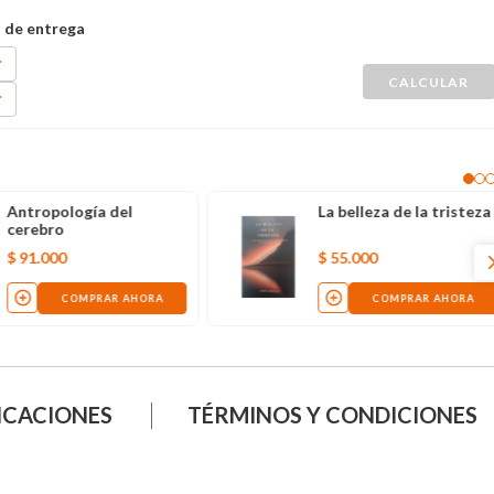
Antropología del
La belleza de la tristeza
cerebro
$
91
.
000
$
55
.
000
COMPRAR AHORA
COMPRAR AHORA
ICACIONES
TÉRMINOS Y CONDICIONES