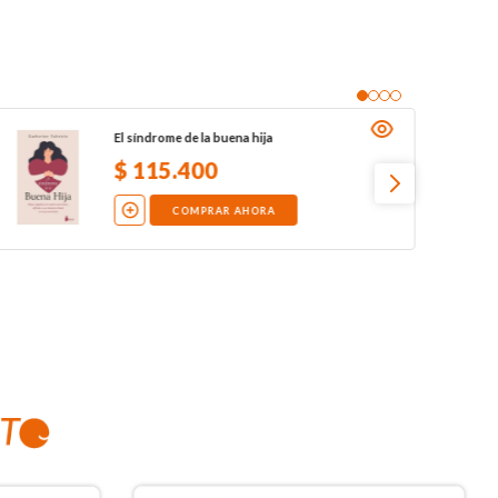
El síndrome de la buena hija
$
115
.
400
COMPRAR AHORA