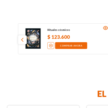
Rituales cósmicos
$
123
.
600
COMPRAR AHORA