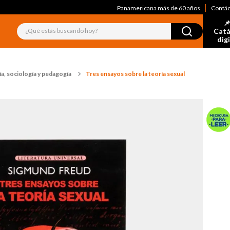
Panamericana más de 60 años
Contá
📌
¿Qué estás buscando hoy?
Catá
dig
a, sociología y pedagogía
Tres ensayos sobre la teoría sexual