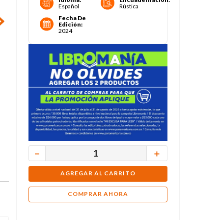
Español
Rústica
Fecha De
Edición
:
2024
－
＋
AGREGAR AL CARRITO
COMPRAR AHORA