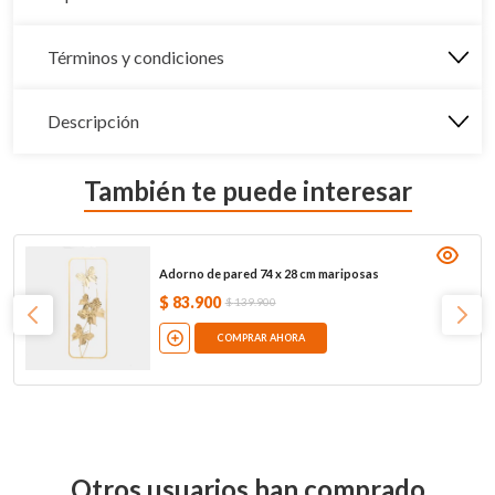
Términos y condiciones
Descripción
También te puede interesar
Adorno de pared 74 x 28 cm mariposas
$
83
.
900
$
139
.
900
COMPRAR AHORA
Otros usuarios han comprado