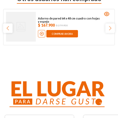
Adorno de pared 64 x 48 cm cuadro con hojas
y espejo
$
167
.
900
$
279
.
900
COMPRAR AHORA