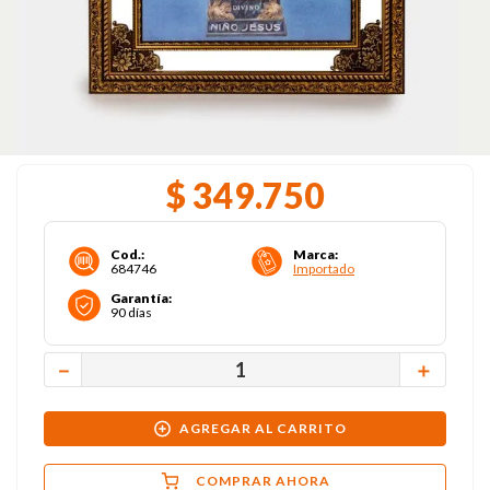
$
349
.
750
Cod.
:
Marca
:
684746
Importado
Garantía
:
90 días
－
＋
AGREGAR AL CARRITO
COMPRAR AHORA