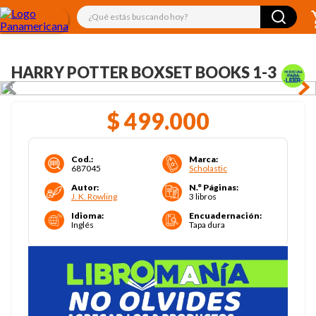
¿Qué estás buscando hoy?
HARRY POTTER BOXSET BOOKS 1-3
$
499
.
000
Cod.
:
Marca
:
687045
Scholastic
Autor
:
N.° Páginas
:
J. K. Rowling
3 libros
Idioma
:
Encuadernación
:
Inglés
Tapa dura