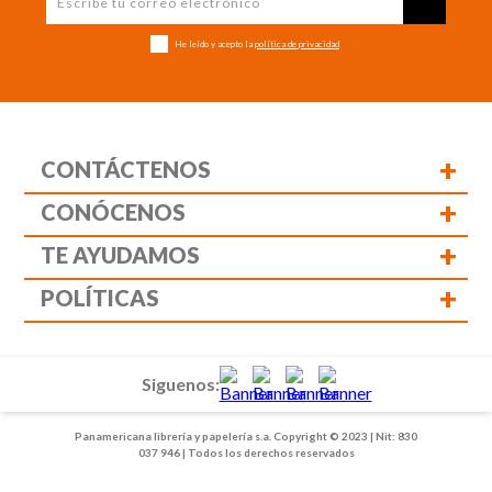
He leído y acepto la
política de privacidad
+
CONTÁCTENOS
+
CONÓCENOS
+
TE AYUDAMOS
+
POLÍTICAS
Siguenos:
Panamericana librería y papelería s.a. Copyright © 2023 | Nit: 830
037 946 | Todos los derechos reservados