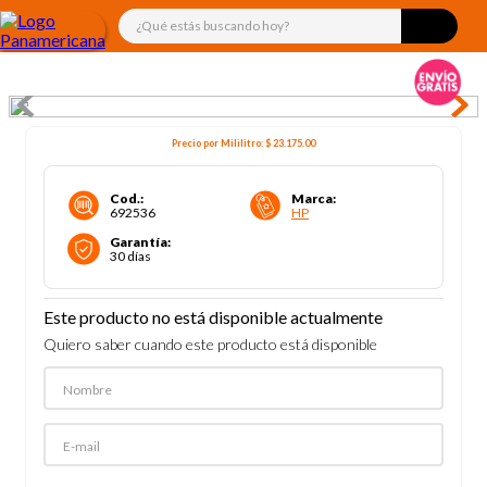
¿Qué estás buscando hoy?
Precio por
Mililitro
:
$ 23.175
.00
Cod.
:
Marca
:
692536
HP
Garantía
:
30 días
Este producto no está disponible actualmente
Quiero saber cuando este producto está disponible