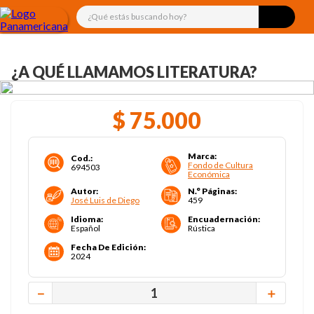
¿Qué estás buscando hoy?
¿A QUÉ LLAMAMOS LITERATURA?
$
75
.
000
Marca
:
Cod.
:
Fondo de Cultura
694503
Económica
Autor
:
N.° Páginas
:
José Luis de Diego
459
Idioma
:
Encuadernación
:
Español
Rústica
Fecha De Edición
:
2024
－
＋