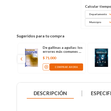
Departamento
Municipio
Sugeridos para tu compra
De gallinas a aguilas: los
errores más comunes de
las pymes, reflexiones y
$
71
.
000
acciones para ser de
alto vuelo
COMPRAR AHORA
DESCRIPCIÓN
ESPECIF