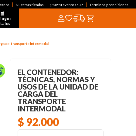
ctanos
Nuestras tiendas
¡Haz tu evento aquí!
Términos y condiciones
📰  
logos 
itales
arga del transporte intermodal
EL CONTENEDOR:
TÉCNICAS, NORMAS Y
USOS DE LA UNIDAD DE
CARGA DEL
TRANSPORTE
INTERMODAL
$
92
.
000