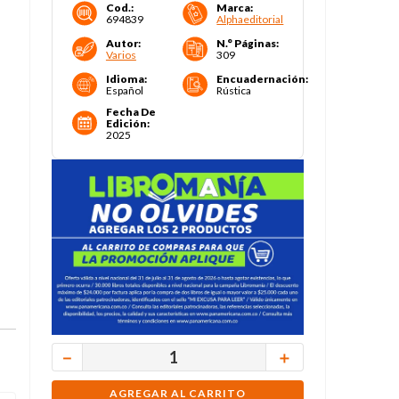
Cod.
:
Marca
:
694839
Alphaeditorial
Autor
:
N.° Páginas
:
Varios
309
Idioma
:
Encuadernación
:
Español
Rústica
Fecha De
Edición
:
2025
－
＋
AGREGAR AL CARRITO