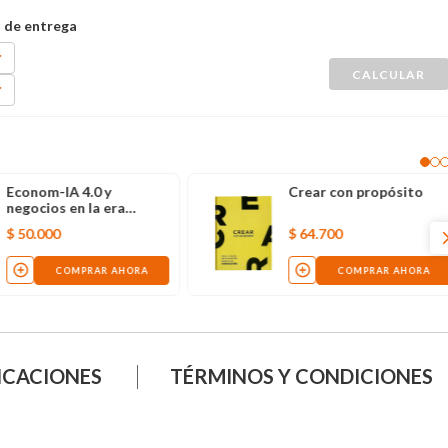
Econom-IA 4.0 y
Crear con propósito
negocios en la era
digital
$
50
.
000
$
64
.
700
COMPRAR AHORA
COMPRAR AHORA
ICACIONES
TÉRMINOS Y CONDICIONES