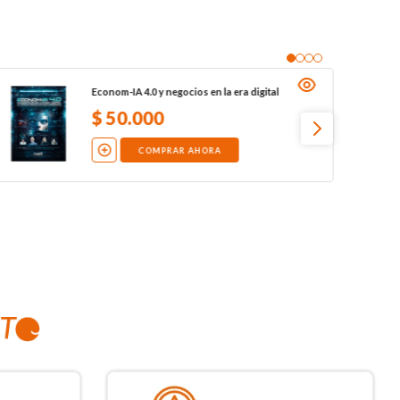
Econom-IA 4.0 y negocios en la era digital
$
50
.
000
COMPRAR AHORA