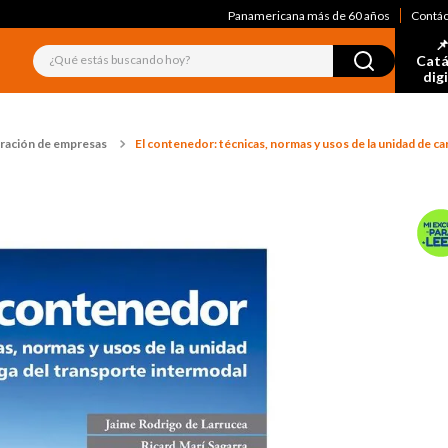
Panamericana más de 60 años
Contá
📌
¿Qué estás buscando hoy?
Catá
dig
ración de empresas
El contenedor: técnicas, normas y usos de la unidad de c