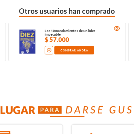
Otros usuarios han comprado
Los 10 mandamientos de un líder
impecable
$
57
.
000
COMPRAR AHORA