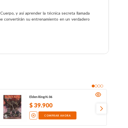
erpo, y así aprender la técnica secreta llamada 
ue convertirán su entrenamiento en un verdadero 
Elden Ring N. 06
$
39
.
900
COMPRAR AHORA