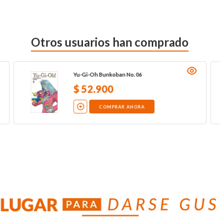
Otros usuarios han comprado
Yu-Gi-Oh Bunkoban No. 06
$
52
.
900
COMPRAR AHORA