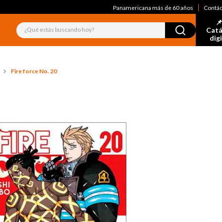
Panamericana más de 60 años
Contá
📌
¿Qué estás buscando hoy?
Catá
dig
Fire force No. 20