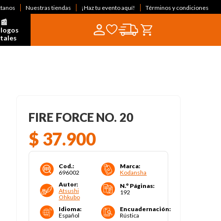
ctanos
Nuestras tiendas
¡Haz tu evento aquí!
Términos y condiciones
📰  
logos 
itales
FIRE FORCE NO. 20
$
37
.
900
Cod.
:
Marca
:
696002
Kodansha
Autor
:
N.° Páginas
:
Atsushi
192
Ohkubo
Idioma
:
Encuadernación
:
Español
Rústica