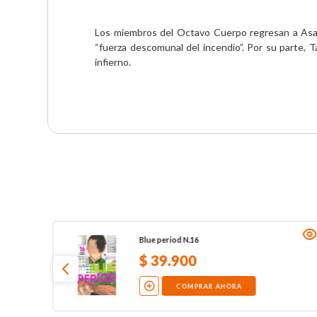
Los miembros del Octavo Cuerpo regresan a Asaku
“fuerza descomunal del incendio”. Por su parte,
infierno.
Blue period N.16
$
39
.
900
COMPRAR AHORA