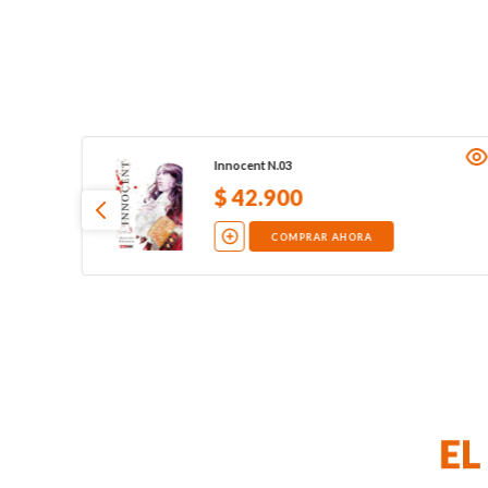
Innocent N.03
$
42
.
900
COMPRAR AHORA