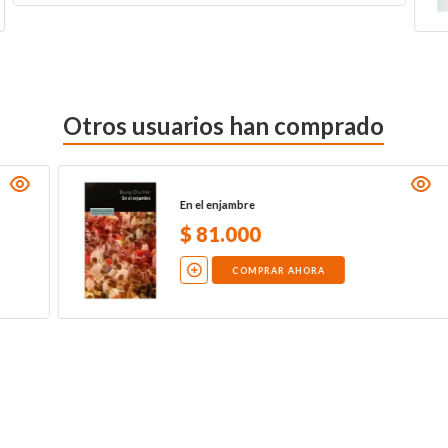
Otros usuarios han comprado
Del contrato social
$
59
.
000
COMPRAR AHORA