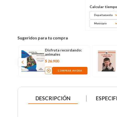
Departamento
Municipio
Sugeridos para tu compra
 de la
Disfruta recordando:
il
animales
$
26
.
900
AHORA
COMPRAR AHORA
DESCRIPCIÓN
ESPECIF