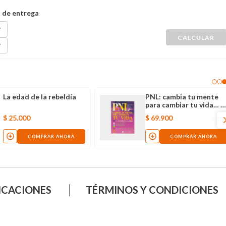
La edad de la rebeldía
PNL: cambia tu mente
para cambiar tu vida… y
conserva el cambio
$
25
.
000
$
69
.
900
COMPRAR AHORA
COMPRAR AHORA
ICACIONES
TÉRMINOS Y CONDICIONES