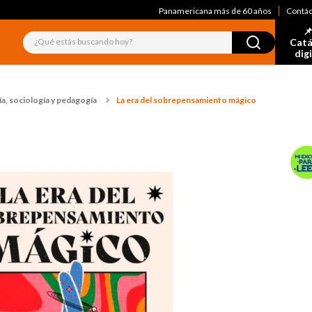
Panamericana más de 60 años
Contá
📌
¿Qué estás buscando hoy?
Catá
dig
a, sociología y pedagogía
La era del sobrepensamiento mágico