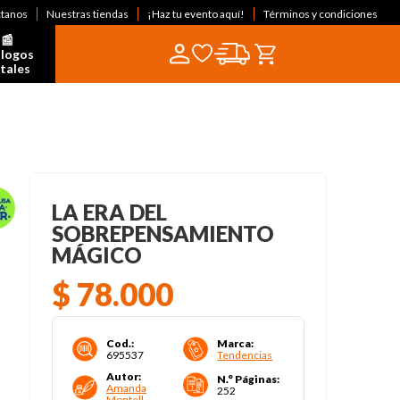
ctanos
Nuestras tiendas
¡Haz tu evento aquí!
Términos y condiciones
📰  
logos 
itales
LA ERA DEL
SOBREPENSAMIENTO
MÁGICO
$
78
.
000
Cod.
:
Marca
:
695537
Tendencias
Autor
:
N.° Páginas
:
Amanda
252
Montell