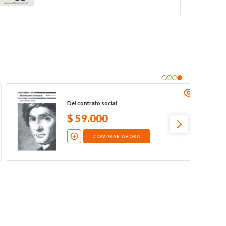
Los tiranos del alma: identifíquelos y
libérese de ellos
$
36
.
000
COMPRAR AHORA