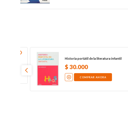
En el enjambre
$
81
.
000
COMPRAR AHORA