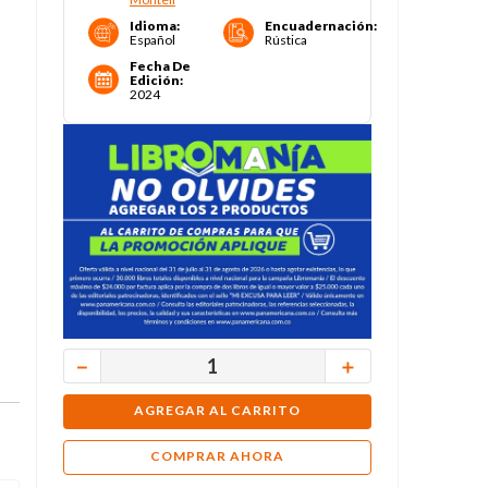
Idioma
:
Encuadernación
:
Español
Rústica
Fecha De
Edición
:
2024
－
＋
AGREGAR AL CARRITO
COMPRAR AHORA