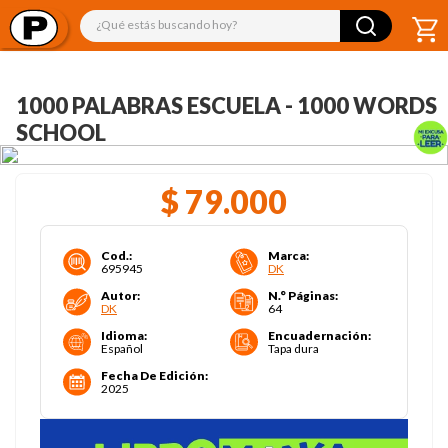
¿Qué estás buscando hoy?
1000 PALABRAS ESCUELA - 1000 WORDS
SCHOOL
$
79
.
000
Cod.
:
Marca
:
695945
DK
Autor
:
N.° Páginas
:
DK
64
Idioma
:
Encuadernación
:
Español
Tapa dura
Fecha De Edición
:
2025