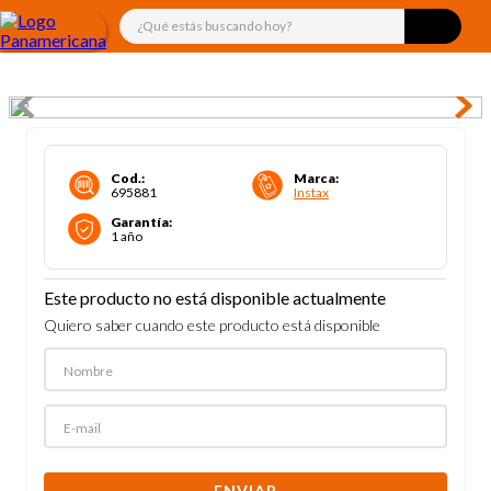
¿Qué estás buscando hoy?
Cod.
:
Marca
:
695881
Instax
Garantía
:
1 año
Este producto no está disponible actualmente
Quiero saber cuando este producto está disponible
ENVIAR