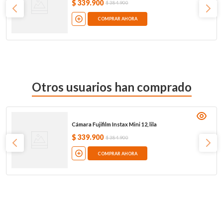
$
339
.
900
$
384
.
900
COMPRAR AHORA
Otros usuarios han comprado
Cámara Fujifilm Instax Mini 12, lila
$
339
.
900
$
384
.
900
COMPRAR AHORA