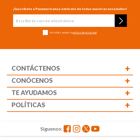
¡Suscríbete a Panamericana y entérate de todas nuestras novedades!
He leído y acepto la
política de privacidad
+
CONTÁCTENOS
+
CONÓCENOS
+
TE AYUDAMOS
+
POLÍTICAS
Siguenos: