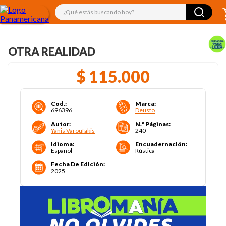
¿Qué estás buscando hoy?
OTRA REALIDAD
$
115
.
000
Cod.
:
Marca
:
696396
Deusto
Autor
:
N.° Páginas
:
Yanis Varoufakis
240
Idioma
:
Encuadernación
:
Español
Rústica
Fecha De Edición
:
2025