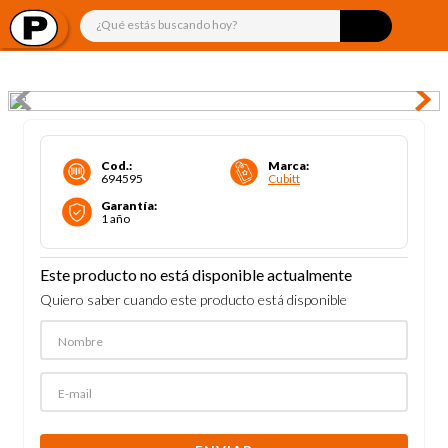
¿Qué estás buscando hoy?
Cod.
:
Marca
:
694595
Cubitt
Garantía
:
1 año
Este producto no está disponible actualmente
Quiero saber cuando este producto está disponible