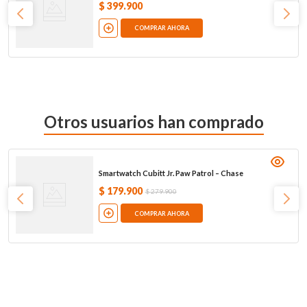
$
399
.
900
COMPRAR AHORA
Otros usuarios han comprado
Smartwatch Cubitt Jr. Paw Patrol – Chase
$
179
.
900
$
279
.
900
COMPRAR AHORA