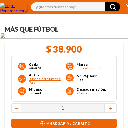
¿Qué estás buscando hoy?
MÁS QUE FÚTBOL
$
38
.
900
Cod.
:
Marca
:
696928
Enlace Editorial
Autor
:
N.° Páginas
:
Ruben Gastelumendi
200
Puig
Idioma
:
Encuadernación
:
Español
Rústica
－
＋
AGREGAR AL CARRITO