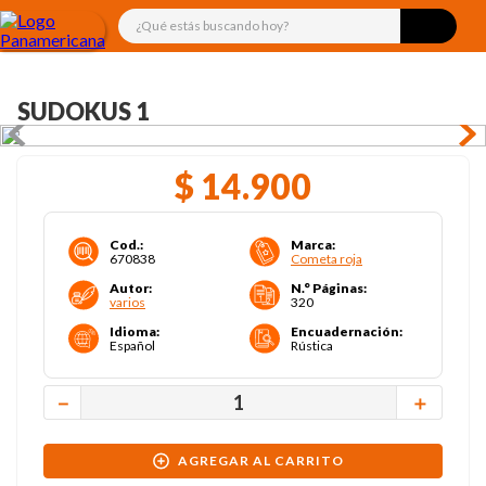
¿Qué estás buscando hoy?
SUDOKUS 1
$
14
.
900
Cod.
:
Marca
:
670838
Cometa roja
Autor
:
N.° Páginas
:
varios
320
Idioma
:
Encuadernación
:
Español
Rústica
－
＋
AGREGAR AL CARRITO