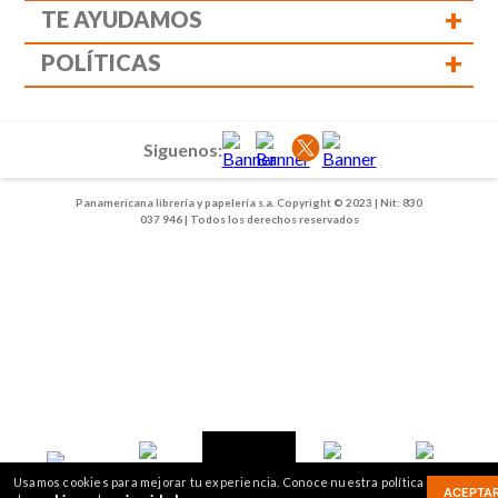
+
TE AYUDAMOS
+
POLÍTICAS
Siguenos:
Panamericana librería y papelería s.a. Copyright © 2023 | Nit: 830
037 946 | Todos los derechos reservados
1
2
Usamos cookies para mejorar tu experiencia. Conoce nuestra política
3
ACEPTA
Inicio