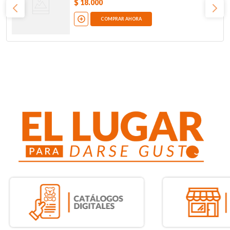
$
18
.
000
COMPRAR AHORA