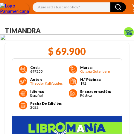
¿Qué estás buscando hoy?
TIMANDRA
$
69
.
900
Cod.
:
Marca
:
697255
Galaxia Gutenberg
Autor
:
N.° Páginas
:
Theodor Kallifatides
192
Idioma
:
Encuadernación
:
Español
Rústica
Fecha De Edición
:
2022