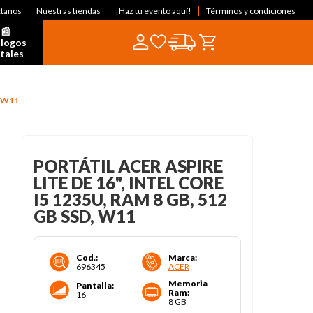
ctanos
Nuestras tiendas
¡Haz tu evento aquí!
Términos y condiciones
📰  
logos 
itales
, W11
PORTÁTIL ACER ASPIRE
LITE DE 16", INTEL CORE
I5 1235U, RAM 8 GB, 512
GB SSD, W11
Cod.
:
Marca
:
696345
ACER
Memoria
Pantalla
:
Ram
:
16
8 GB