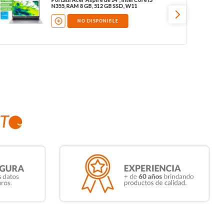
N355, RAM 8 GB, 512 GB SSD, W11
NO DISPONIBLE