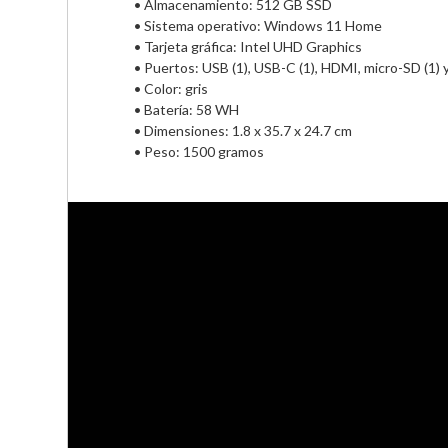
• Almacenamiento: 512 GB SSD                                

• Sistema operativo: Windows 11 Home                        
• Tarjeta gráfica: Intel UHD Graphics                       

• Puertos: USB (1), USB-C (1), HDMI, micro-SD (1) y aud
• Color: gris                                     

• Batería: 58 WH                                     

• Dimensiones: 1.8 x 35.7 x 24.7 cm                          

• Peso: 1500 gramos