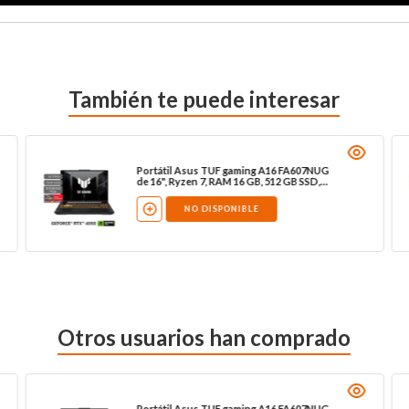
También te puede interesar
Portátil Asus TUF gaming A16 FA607NUG
de 16", Ryzen 7, RAM 16 GB, 512 GB SSD,
W11
NO DISPONIBLE
Otros usuarios han comprado
Portátil Asus TUF gaming A16 FA607NUG