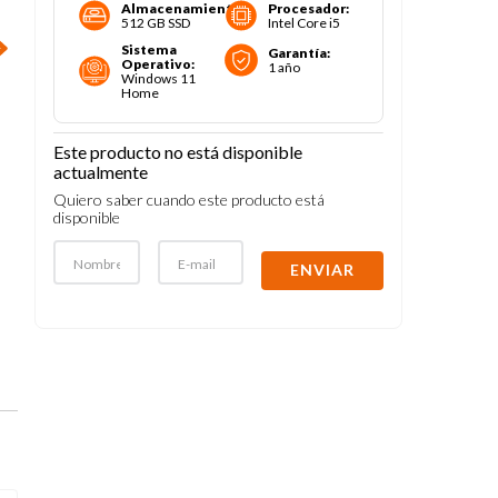
Almacenamiento
:
Procesador
:
512 GB SSD
Intel Core i5
Sistema
Garantía
:
Operativo
:
1 año
Windows 11
Home
Este producto no está disponible
actualmente
Quiero saber cuando este producto está
disponible
ENVIAR