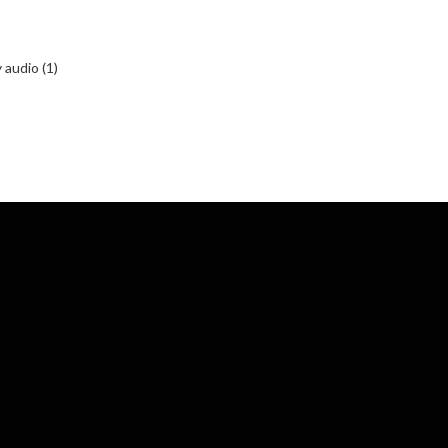
  

io (1)        
