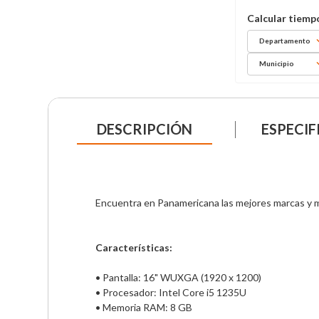
Departamento
Municipio
DESCRIPCIÓN
ESPECIF
Encuentra en Panamericana las mejores marcas y mo
Características:
• Pantalla: 16" WUXGA (1920 x 1200)                      

• Procesador: Intel Core i5 1235U                      

• Memoria RAM: 8 GB                                      
