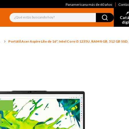
Panamericana más de 60 años
Contá
📌
¿Qué estás buscando hoy?
Catá
dig
s
Portátil Acer Aspire Lite de 16", Intel Core i5 1235U, RAM 8 GB, 512 GB SSD