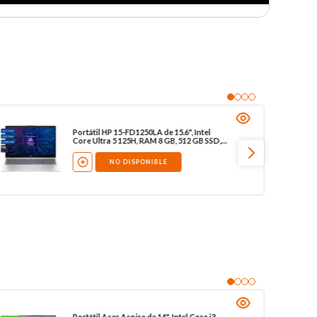
Portátil HP 15-FD1250LA de 15.6", Intel
Core Ultra 5 125H, RAM 8 GB, 512 GB SSD,
W11
NO DISPONIBLE
Portátil Acer Aspire de 14", Intel Core i3