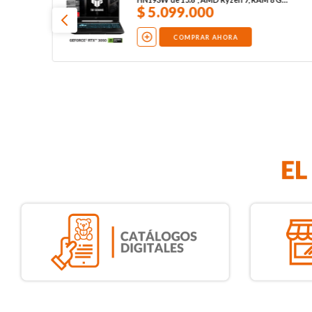
512 GB SSD, W11, negro
$
5
.
099
.
000
COMPRAR AHORA