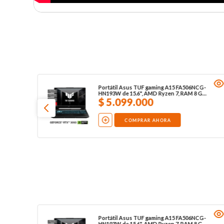
Portátil Asus TUF gaming A15 FA506NCG-
HN193W de 15.6", AMD Ryzen 7, RAM 8 GB,
512 GB SSD, W11, negro
$
5
.
099
.
000
COMPRAR AHORA
Portátil Asus TUF gaming A15 FA506NCG-
HN193W de 15.6", AMD Ryzen 7, RAM 8 GB,