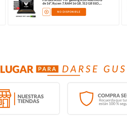
de 16", Ryzen 7, RAM 16 GB, 512 GB SSD,
W11
NO DISPONIBLE