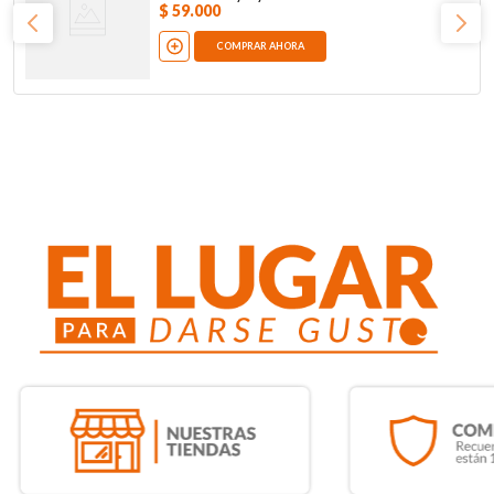
$
59
.
000
COMPRAR AHORA