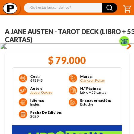
¿Qué estás buscando hoy?
A JANE AUSTEN - TAROT DECK (LIBRO + 5
CARTAS)
$
79
.
000
Cod.
:
Marca
:
693943
Clarkson Potter
Autor
:
N.° Páginas
:
Jacqui Oakley
Libro + 53 cartas
Idioma
:
Encuadernación
:
Inglés
Estuche
Fecha De Edición
:
2020